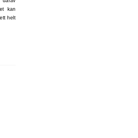
t därav
et kan
tt helt