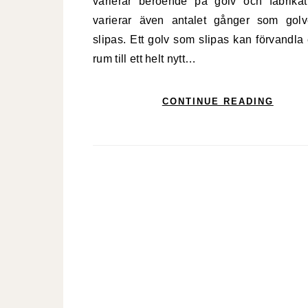
varierar beroende på golv och fabrika
varierar även antalet gånger som golv
slipas. Ett golv som slipas kan förvandla e
rum till ett helt nytt…
CONTINUE READING